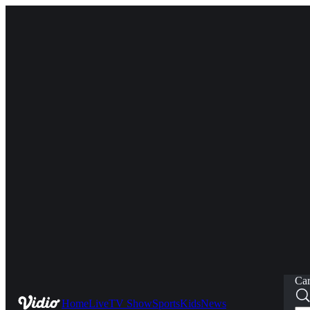
Car
Home
Live
TV Show
Sports
Kids
News