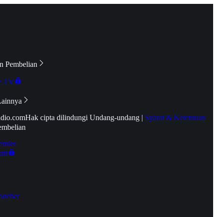
n Pembelian
e TV
Lainnya
idio.com
Hak cipta dilindungi Undang-undang
|
Syarat & Ketentuan
embelian
emier
tif
oucher