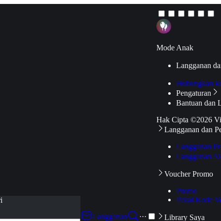
Mode Anak
Langganan da
Hubungkan k
Pengaturan
Bantuan dan 
Hak Cipta ©2026 V
Langganan dan P
Langganan Pr
Langganan Ak
Voucher Promo
Promo
Pakai Kode V
i
Langganan
···
Library Saya