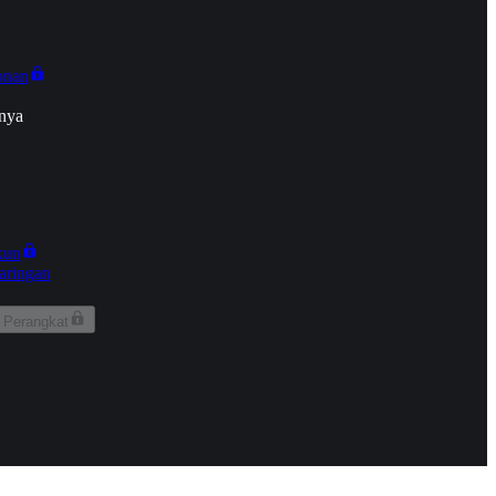
onan
nya
kun
aringan
 Perangkat