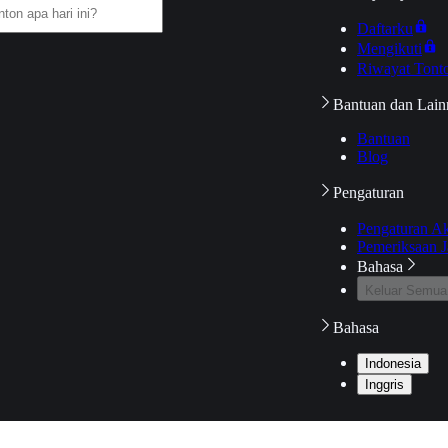
Daftarku
Mengikuti
Riwayat Tont
Bantuan dan Lain
Bantuan
Blog
Pengaturan
Pengaturan A
Pemeriksaan J
Bahasa
Keluar Semua
Bahasa
Indonesia
Inggris