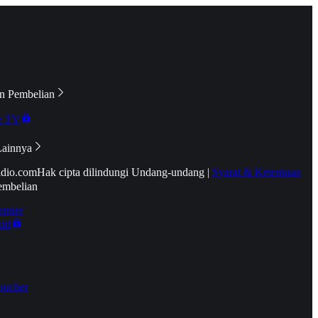
n Pembelian
e TV
Lainnya
idio.com
Hak cipta dilindungi Undang-undang
|
Syarat & Ketentuan
embelian
emier
tif
oucher