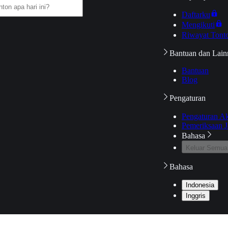
Daftarku
Mengikuti
Riwayat Tont
Bantuan dan Lain
Bantuan
Blog
Pengaturan
Pengaturan A
Pemeriksaan J
Bahasa
Keluar Semua
Bahasa
Indonesia
Inggris