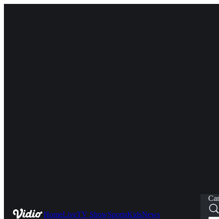
Car
Home
Live
TV Show
Sports
Kids
News