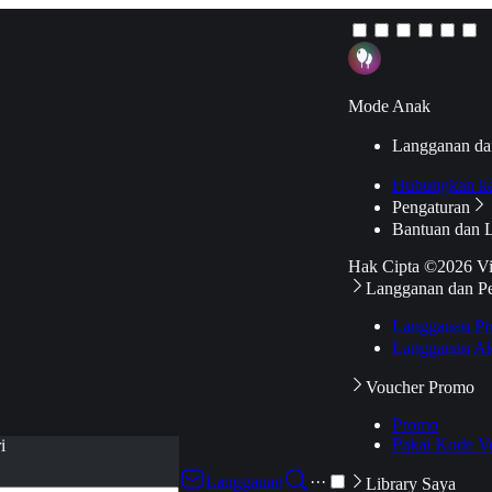
Mode Anak
Langganan da
Hubungkan k
Pengaturan
Bantuan dan 
Hak Cipta ©2026 V
Langganan dan P
Langganan Pr
Langganan Ak
Voucher Promo
Promo
Pakai Kode V
i
Langganan
···
Library Saya