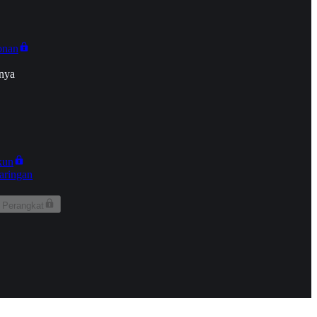
onan
nya
kun
aringan
 Perangkat