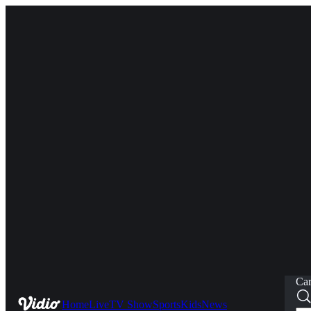
Car
Home
Live
TV Show
Sports
Kids
News