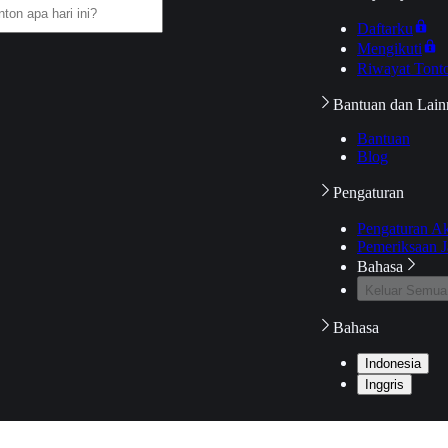
Daftarku
Mengikuti
Riwayat Tont
Bantuan dan Lain
Bantuan
Blog
Pengaturan
Pengaturan A
Pemeriksaan J
Bahasa
Keluar Semua
Bahasa
Indonesia
Inggris