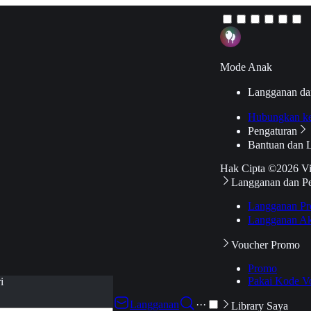
Mode Anak
Langganan da
Hubungkan k
Pengaturan
Bantuan dan 
Hak Cipta ©2026 V
Langganan dan P
Langganan Pr
Langganan Ak
Voucher Promo
Promo
Pakai Kode V
i
Langganan
···
Library Saya