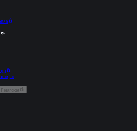
onan
nya
kun
aringan
 Perangkat