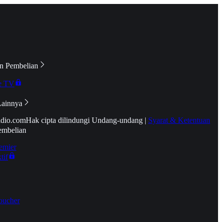
n Pembelian
e TV
Lainnya
idio.com
Hak cipta dilindungi Undang-undang
|
Syarat & Ketentuan
embelian
emier
tif
oucher