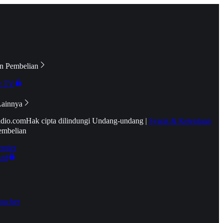
n Pembelian
e TV
Lainnya
idio.com
Hak cipta dilindungi Undang-undang
|
Syarat & Ketentuan
embelian
emier
tif
oucher