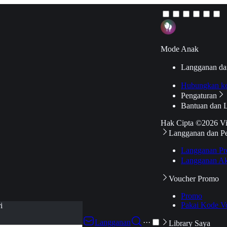
Mode Anak
Langganan da
Hubungkan k
Pengaturan
Bantuan dan 
Hak Cipta ©2026 V
Langganan dan P
Langganan Pr
Langganan Ak
Voucher Promo
Promo
Pakai Kode V
i
Langganan
···
Library Saya