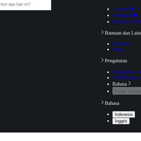
Daftarku
Mengikuti
Riwayat Tont
Bantuan dan Lain
Bantuan
Blog
Pengaturan
Pengaturan A
Pemeriksaan J
Bahasa
Keluar Semua
Bahasa
Indonesia
Inggris