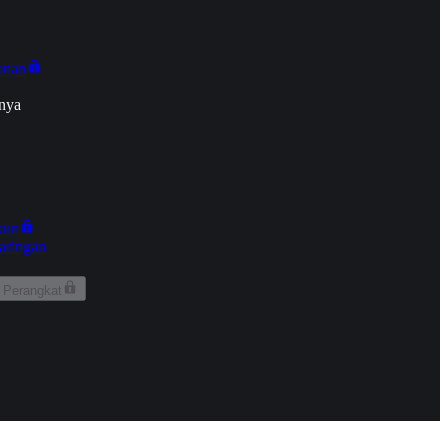
onan
nya
kun
aringan
 Perangkat