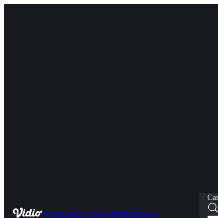
Car
Home
Live
TV Show
Sports
Kids
News