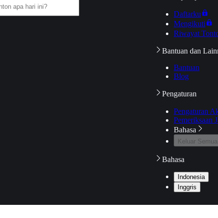
Daftarku
Mengikuti
Riwayat Tont
Bantuan dan Lain
Bantuan
Blog
Pengaturan
Pengaturan A
Pemeriksaan J
Bahasa
Keluar Semua
Bahasa
Indonesia
Inggris