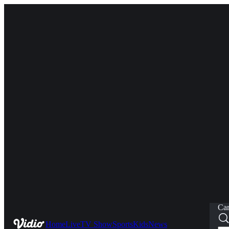
Car
Home
Live
TV Show
Sports
Kids
News