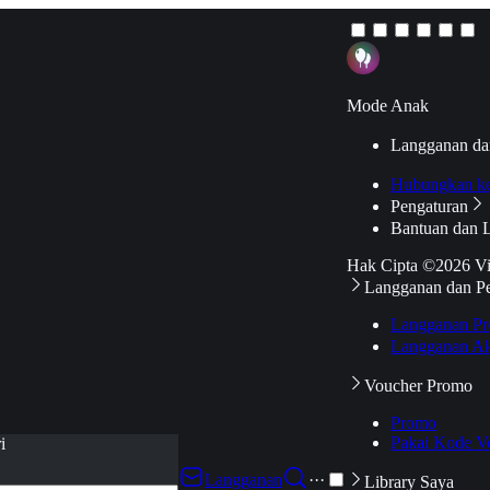
Mode Anak
Langganan da
Hubungkan k
Pengaturan
Bantuan dan 
Hak Cipta ©2026 V
Langganan dan P
Langganan Pr
Langganan Ak
Voucher Promo
Promo
Pakai Kode V
i
Langganan
···
Library Saya