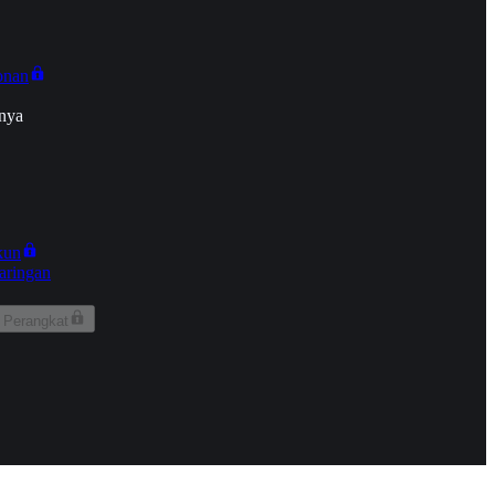
onan
nya
kun
aringan
 Perangkat