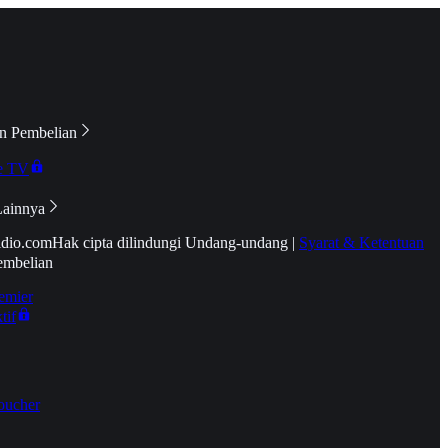
n Pembelian
e TV
Lainnya
idio.com
Hak cipta dilindungi Undang-undang
|
Syarat & Ketentuan
embelian
emier
tif
oucher