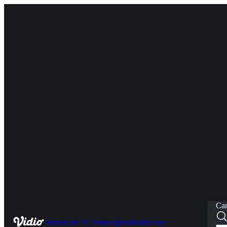
Car
Home
Live
TV Show
Sports
Kids
News