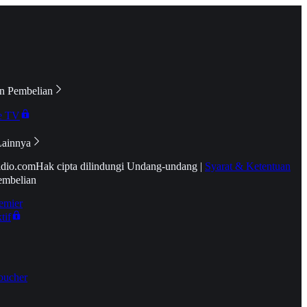
n Pembelian
e TV
Lainnya
idio.com
Hak cipta dilindungi Undang-undang
|
Syarat & Ketentuan
embelian
emier
tif
oucher