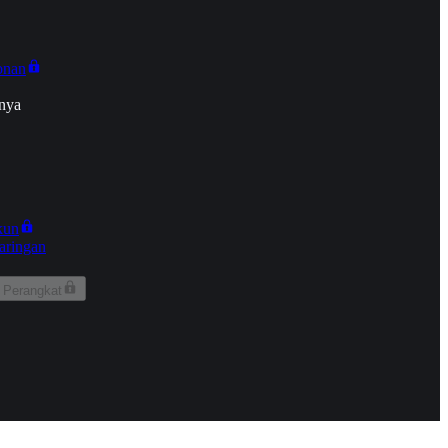
onan
nya
kun
aringan
 Perangkat