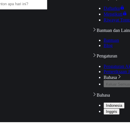
Daftarku
Mengikuti
Riwayat Tont
Bantuan dan Lain
Bantuan
Blog
Pengaturan
Pengaturan A
Pemeriksaan J
Bahasa
Keluar Semua
Bahasa
Indonesia
Inggris