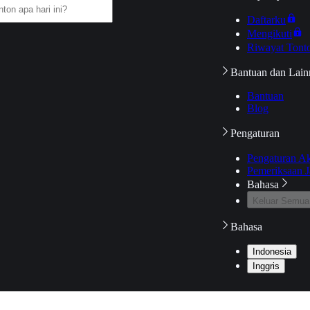
Daftarku
Mengikuti
Riwayat Tont
Bantuan dan Lain
Bantuan
Blog
Pengaturan
Pengaturan A
Pemeriksaan J
Bahasa
Keluar Semua
Bahasa
Indonesia
Inggris