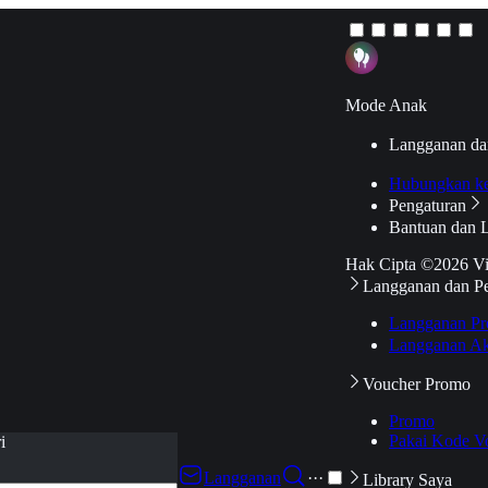
Mode Anak
Langganan da
Hubungkan k
Pengaturan
Bantuan dan 
Hak Cipta ©2026 V
Langganan dan P
Langganan Pr
Langganan Ak
Voucher Promo
Promo
Pakai Kode V
i
Langganan
···
Library Saya