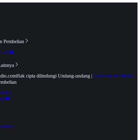
n Pembelian
e TV
Lainnya
idio.com
Hak cipta dilindungi Undang-undang
|
Syarat & Ketentuan
embelian
emier
tif
oucher