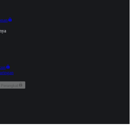
onan
nya
kun
aringan
 Perangkat