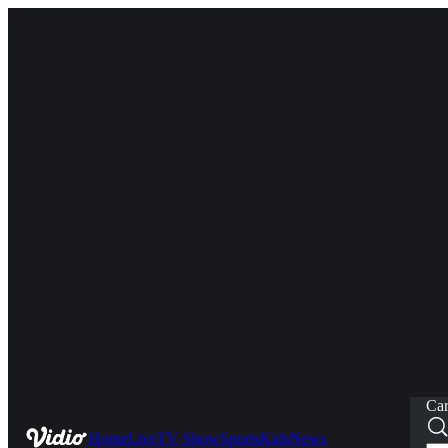
Car
Home
Live
TV Show
Sports
Kids
News