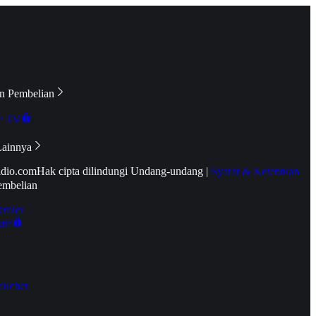
n Pembelian
e TV
Lainnya
idio.com
Hak cipta dilindungi Undang-undang
|
Syarat & Ketentuan
embelian
emier
tif
oucher