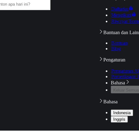
Daftarku
Mengikuti
Riwayat Tont
Bantuan dan Lain
Bantuan
Blog
Pengaturan
Pengaturan A
Pemeriksaan J
Bahasa
Keluar Semua
Bahasa
Indonesia
Inggris