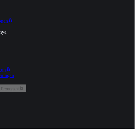
onan
nya
kun
aringan
 Perangkat