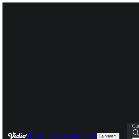
Car
Home
Live
Sports
Series
Movies
Kids
Lainnya