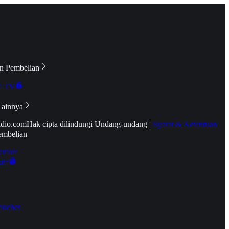
n Pembelian
e TV
Lainnya
idio.com
Hak cipta dilindungi Undang-undang
|
Syarat & Ketentuan
embelian
emier
tif
oucher