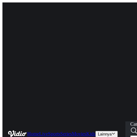
Car
Home
Live
Sports
Series
Movies
Kids
Lainnya