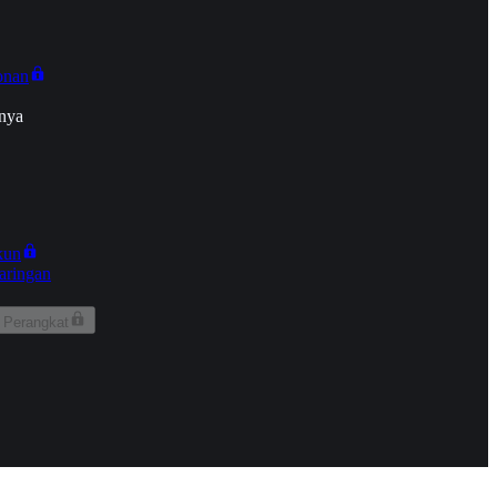
onan
nya
kun
aringan
 Perangkat