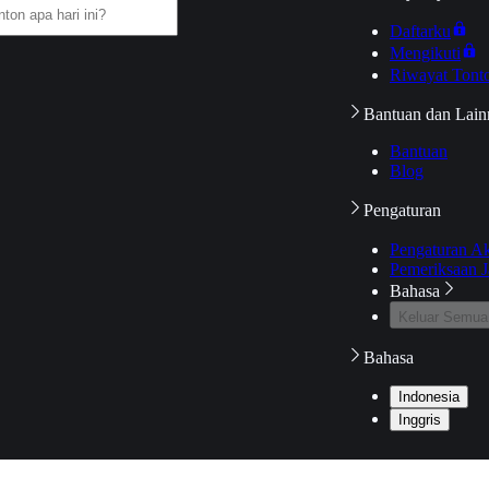
Daftarku
Mengikuti
Riwayat Tont
Bantuan dan Lain
Bantuan
Blog
Pengaturan
Pengaturan A
Pemeriksaan J
Bahasa
Keluar Semua
Bahasa
Indonesia
Inggris