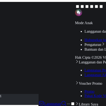
Mode Anak
Langganan da
Hubungkan k
Pengaturan
Bantuan dan 
Hak Cipta ©2026 V
Langganan dan P
Langganan Pr
Langganan Ak
Voucher Promo
Promo
Pakai Kode V
i
Langganan
···
Library Saya