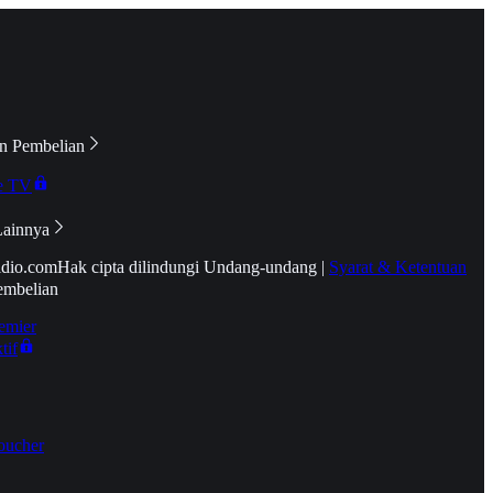
n Pembelian
e TV
Lainnya
idio.com
Hak cipta dilindungi Undang-undang
|
Syarat & Ketentuan
embelian
emier
tif
oucher