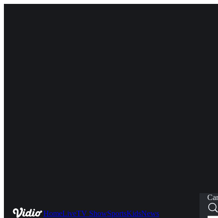
Car
Home
Live
TV Show
Sports
Kids
News