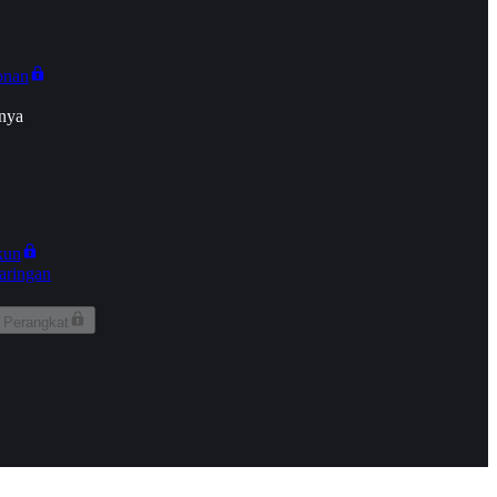
onan
nya
kun
aringan
 Perangkat