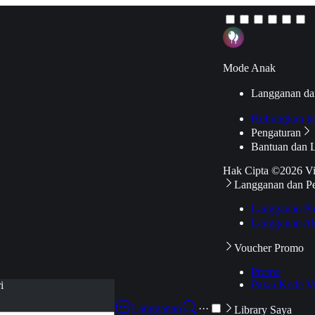
Mode Anak
Langganan da
Hubungkan k
Pengaturan
Bantuan dan 
Hak Cipta ©2026 V
Langganan dan P
Langganan Pr
Langganan Ak
Voucher Promo
Promo
Pakai Kode V
i
Langganan
···
Library Saya