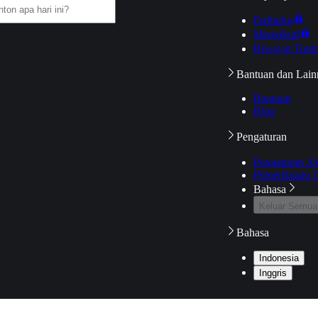
Daftarku
Mengikuti
Riwayat Tont
Bantuan dan Lain
Bantuan
Blog
Pengaturan
Pengaturan A
Pemeriksaan J
Bahasa
Keluar Semua
Bahasa
Indonesia
Inggris