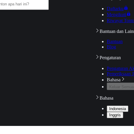
Daftarku
Mengikuti
Riwayat Tont
Bantuan dan Lain
Bantuan
Blog
Pengaturan
Pengaturan A
Pemeriksaan J
Bahasa
Keluar Semua
Bahasa
Indonesia
Inggris