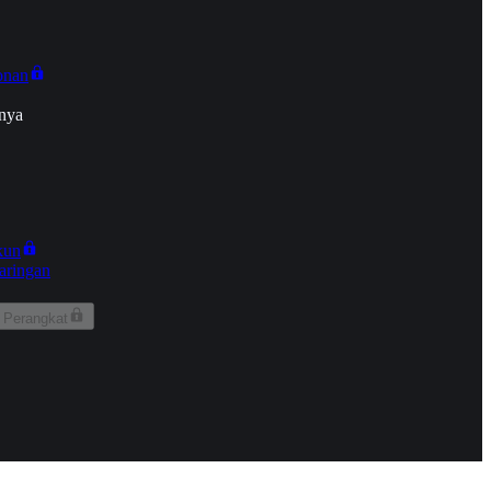
onan
nya
kun
aringan
 Perangkat