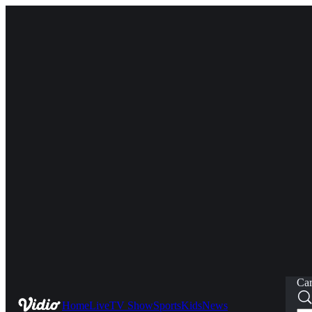
Car
Home
Live
TV Show
Sports
Kids
News