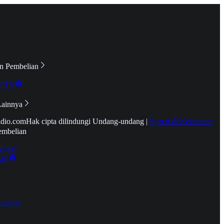
n Pembelian
e TV
Lainnya
idio.com
Hak cipta dilindungi Undang-undang
|
Syarat & Ketentuan
embelian
emier
tif
oucher