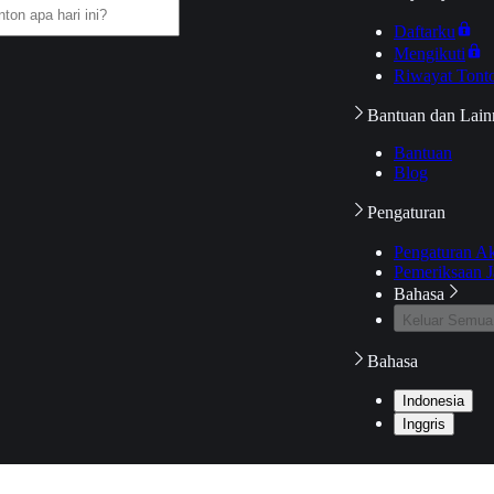
Daftarku
Mengikuti
Riwayat Tont
Bantuan dan Lain
Bantuan
Blog
Pengaturan
Pengaturan A
Pemeriksaan J
Bahasa
Keluar Semua
Bahasa
Indonesia
Inggris