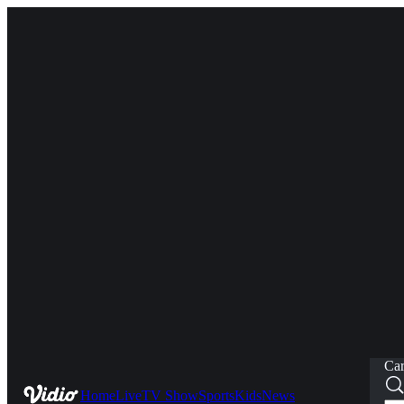
Car
Home
Live
TV Show
Sports
Kids
News