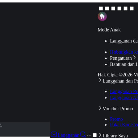
Mode Anak
Langganan da
Hubungkan k
Pengaturan
Bantuan dan 
Hak Cipta ©2026 V
Langganan dan P
Langganan Pr
Langganan Ak
Voucher Promo
Promo
Pakai Kode V
i
Langganan
···
Library Saya