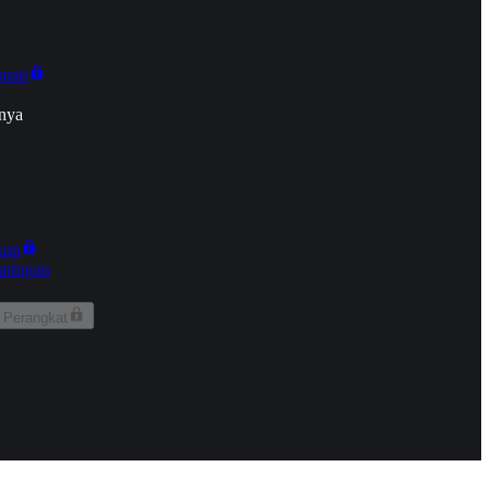
onan
nya
kun
aringan
 Perangkat