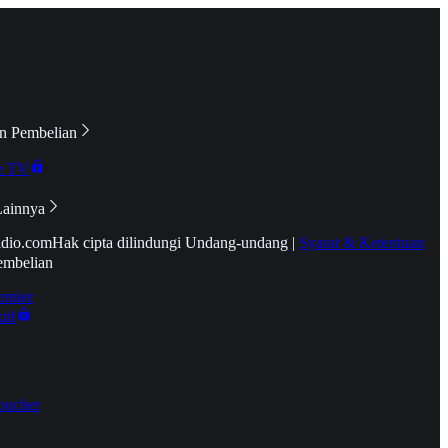
n Pembelian
e TV
Lainnya
idio.com
Hak cipta dilindungi Undang-undang
|
Syarat & Ketentuan
embelian
emier
tif
oucher