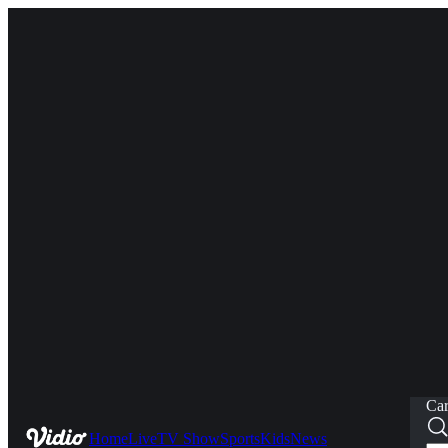
Car
Home
Live
TV Show
Sports
Kids
News