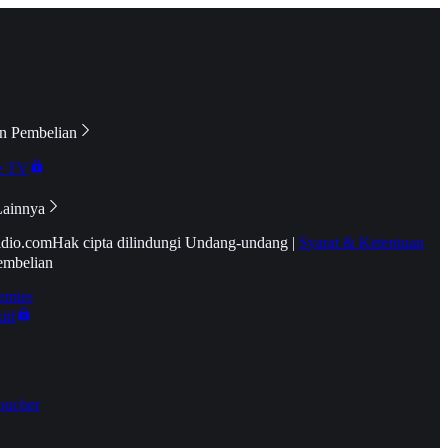
n Pembelian
e TV
Lainnya
idio.com
Hak cipta dilindungi Undang-undang
|
Syarat & Ketentuan
embelian
emier
tif
oucher