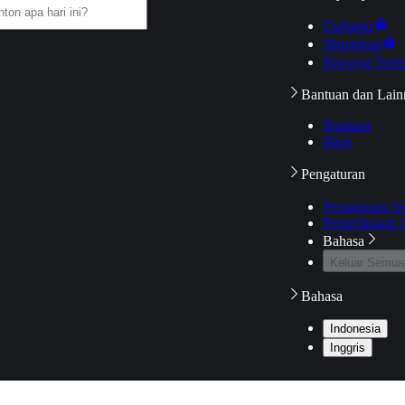
Daftarku
Mengikuti
Riwayat Tont
Bantuan dan Lain
Bantuan
Blog
Pengaturan
Pengaturan A
Pemeriksaan J
Bahasa
Keluar Semua
Bahasa
Indonesia
Inggris