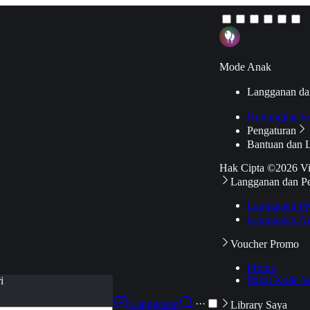
Mode Anak
Langganan da
Hubungkan k
Pengaturan
Bantuan dan 
Hak Cipta ©2026 V
Langganan dan P
Langganan Pr
Langganan Ak
Voucher Promo
Promo
Pakai Kode V
i
Langganan
···
Library Saya