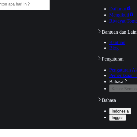
Daftarku
Mengikuti
Riwayat Tont
Bantuan dan Lain
Bantuan
Blog
Pengaturan
Pengaturan A
Pemeriksaan J
Bahasa
Keluar Semua
Bahasa
Indonesia
Inggris