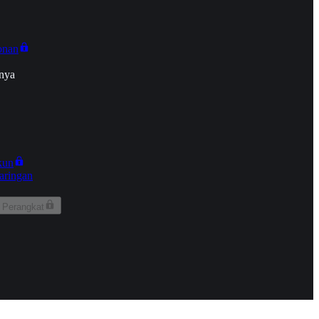
onan
nya
kun
aringan
 Perangkat