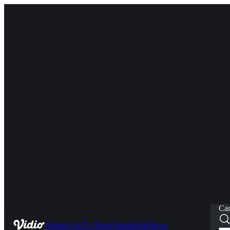
Car
Home
Live
TV Show
Sports
Kids
News