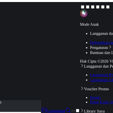
Mode Anak
Langganan da
Hubungkan k
Pengaturan
Bantuan dan 
Hak Cipta ©2026 V
Langganan dan P
Langganan Pr
Langganan Ak
Voucher Promo
Promo
Pakai Kode V
i
Langganan
···
Library Saya