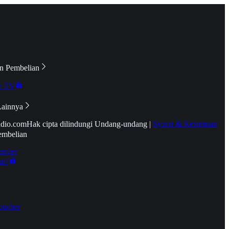
n Pembelian
e TV
Lainnya
idio.com
Hak cipta dilindungi Undang-undang
|
Syarat & Ketentuan
embelian
emier
tif
oucher