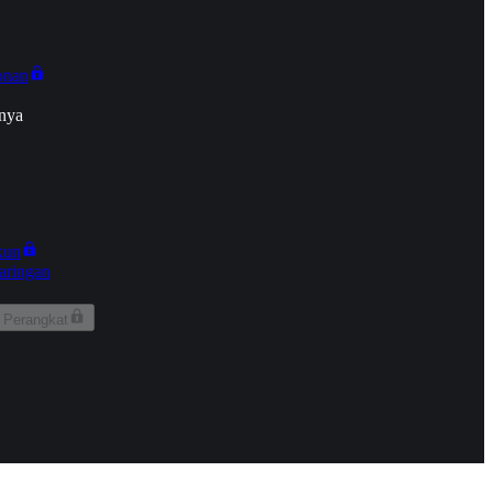
onan
nya
kun
aringan
 Perangkat