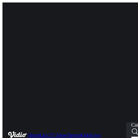
Car
Home
Live
TV Show
Sports
Kids
News