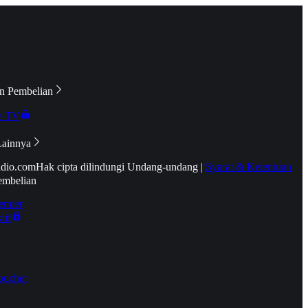
n Pembelian
e TV
Lainnya
idio.com
Hak cipta dilindungi Undang-undang
|
Syarat & Ketentuan
embelian
emier
tif
oucher