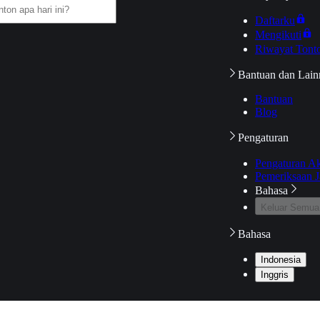
Daftarku
Mengikuti
Riwayat Tont
Bantuan dan Lain
Bantuan
Blog
Pengaturan
Pengaturan A
Pemeriksaan J
Bahasa
Keluar Semua
Bahasa
Indonesia
Inggris