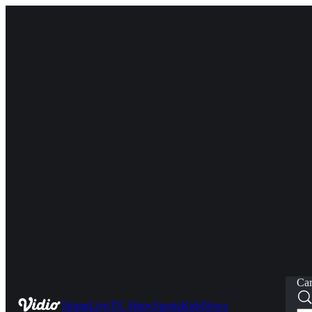
Car
Home
Live
TV Show
Sports
Kids
News