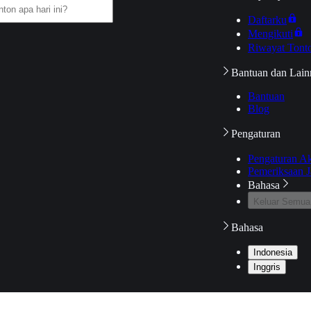
Daftarku
Mengikuti
Riwayat Tont
Bantuan dan Lain
Bantuan
Blog
Pengaturan
Pengaturan A
Pemeriksaan J
Bahasa
Keluar Semua
Bahasa
Indonesia
Inggris