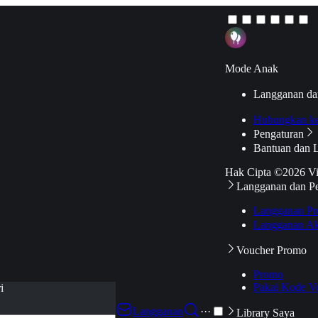
Mode Anak
Langganan da
Hubungkan k
Pengaturan
Bantuan dan 
Hak Cipta ©2026 V
Langganan dan P
Langganan Pr
Langganan Ak
Voucher Promo
Promo
Pakai Kode V
i
Langganan
···
Library Saya