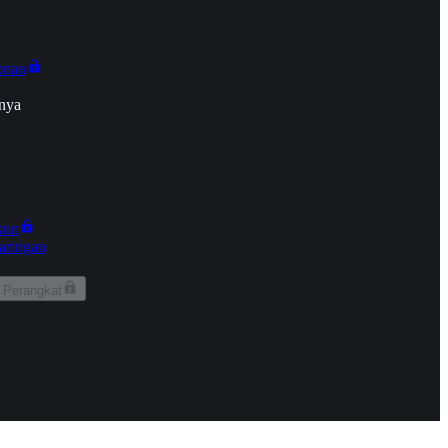
onan
nya
kun
aringan
 Perangkat