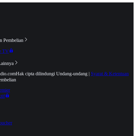
n Pembelian
e TV
Lainnya
idio.com
Hak cipta dilindungi Undang-undang
|
Syarat & Ketentuan
embelian
emier
tif
oucher