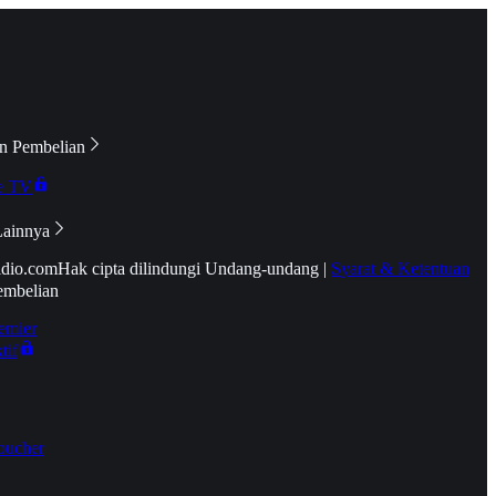
n Pembelian
e TV
Lainnya
idio.com
Hak cipta dilindungi Undang-undang
|
Syarat & Ketentuan
embelian
emier
tif
oucher