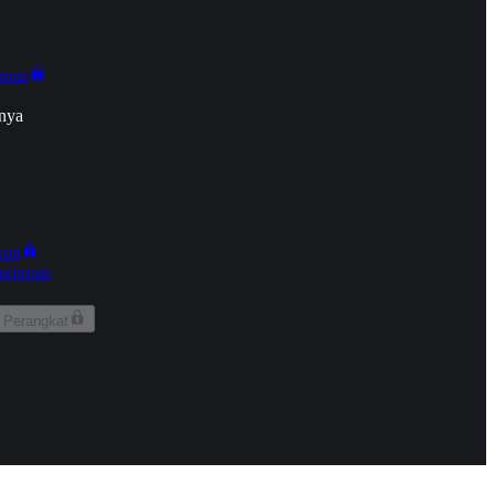
onan
nya
kun
aringan
 Perangkat