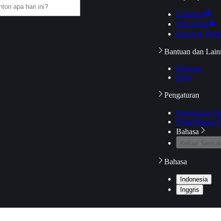
Daftarku
Mengikuti
Riwayat Tont
Bantuan dan Lain
Bantuan
Blog
Pengaturan
Pengaturan A
Pemeriksaan J
Bahasa
Keluar Semua
Bahasa
Indonesia
Inggris