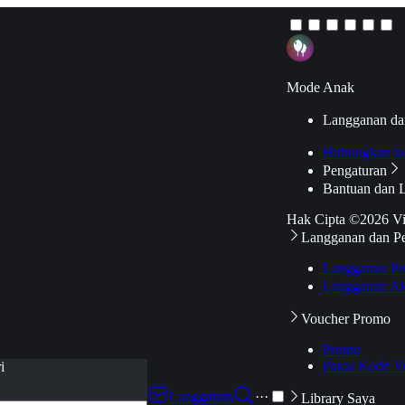
Mode Anak
Langganan da
Hubungkan k
Pengaturan
Bantuan dan 
Hak Cipta ©2026 V
Langganan dan P
Langganan Pr
Langganan Ak
Voucher Promo
Promo
Pakai Kode V
i
Langganan
···
Library Saya