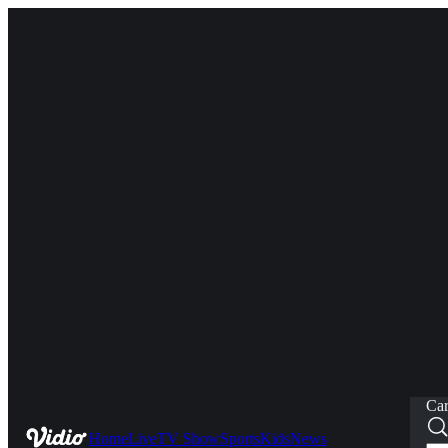
Car
Home
Live
TV Show
Sports
Kids
News