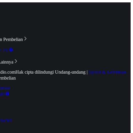
n Pembelian
e TV
Lainnya
idio.com
Hak cipta dilindungi Undang-undang
|
Syarat & Ketentuan
embelian
emier
tif
oucher