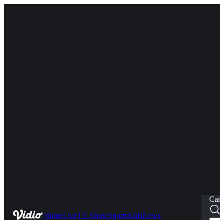
Car
Home
Live
TV Show
Sports
Kids
News