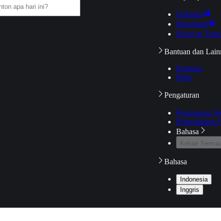
Daftarku
Mengikuti
Riwayat Tont
Bantuan dan Lain
Bantuan
Blog
Pengaturan
Pengaturan A
Pemeriksaan J
Bahasa
Keluar Semua
Bahasa
Indonesia
Inggris