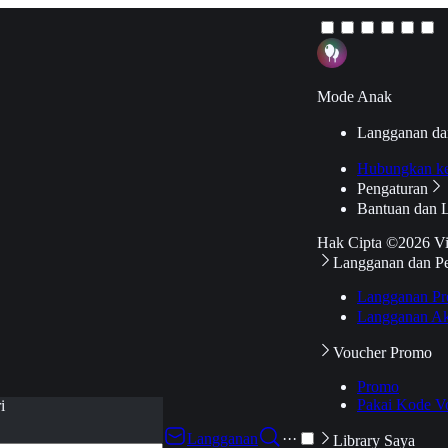
Mode Anak
Langganan da
Hubungkan k
Pengaturan
Bantuan dan 
Hak Cipta ©2026 V
Langganan dan P
Langganan Pr
Langganan Ak
Voucher Promo
Promo
Pakai Kode V
i
Langganan
···
Library Saya