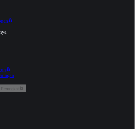
onan
nya
kun
aringan
 Perangkat