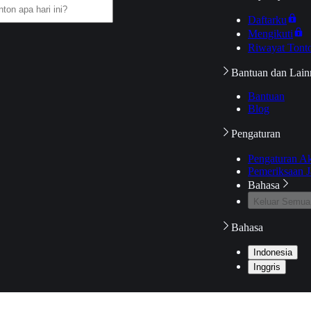
Daftarku
Mengikuti
Riwayat Tont
Bantuan dan Lain
Bantuan
Blog
Pengaturan
Pengaturan A
Pemeriksaan J
Bahasa
Keluar Semua
Bahasa
Indonesia
Inggris