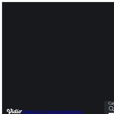
Car
Home
Live
TV Show
Sports
Kids
News