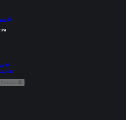
onan
nya
kun
aringan
 Perangkat