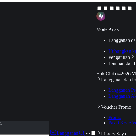
Mode Anak
Langganan da
Hubungkan k
Pengaturan
Bantuan dan 
Hak Cipta ©2026 V
Langganan dan P
Langganan Pr
Langganan Ak
Voucher Promo
Promo
Pakai Kode V
i
Langganan
···
Library Saya