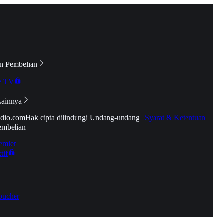
n Pembelian
e TV
Lainnya
idio.com
Hak cipta dilindungi Undang-undang
|
Syarat & Ketentuan
embelian
emier
tif
oucher