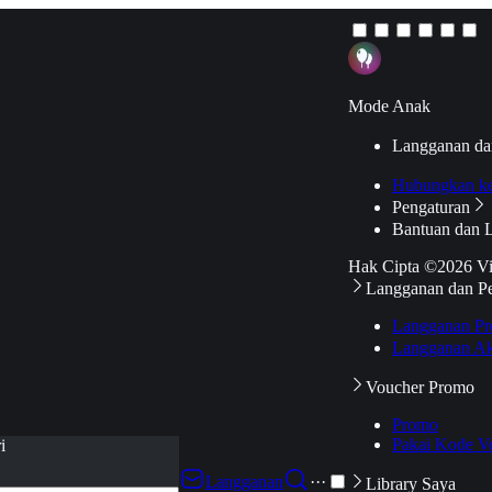
Mode Anak
Langganan da
Hubungkan k
Pengaturan
Bantuan dan 
Hak Cipta ©2026 V
Langganan dan P
Langganan Pr
Langganan Ak
Voucher Promo
Promo
Pakai Kode V
i
Langganan
···
Library Saya