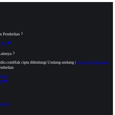
n Pembelian
e TV
Lainnya
idio.com
Hak cipta dilindungi Undang-undang
|
Syarat & Ketentuan
embelian
emier
tif
oucher