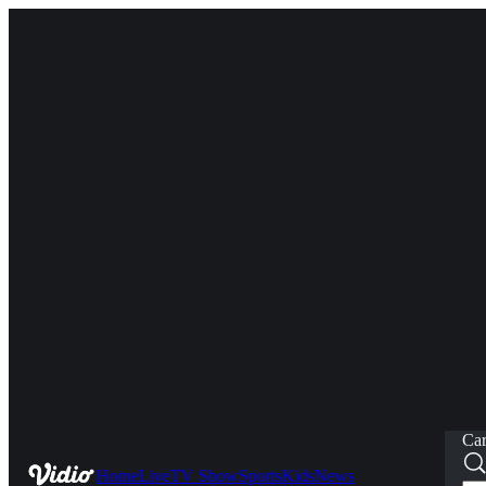
Car
Home
Live
TV Show
Sports
Kids
News