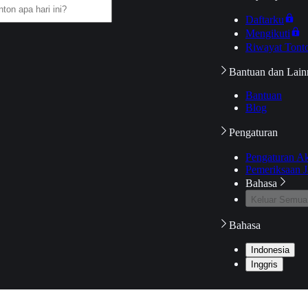
Daftarku
Mengikuti
Riwayat Tont
Bantuan dan Lain
Bantuan
Blog
Pengaturan
Pengaturan A
Pemeriksaan J
Bahasa
Keluar Semua
Bahasa
Indonesia
Inggris