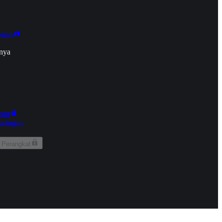
onan
nya
kun
aringan
 Perangkat