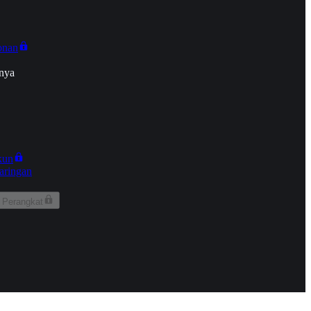
onan
nya
kun
aringan
 Perangkat