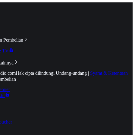
n Pembelian
e TV
Lainnya
idio.com
Hak cipta dilindungi Undang-undang
|
Syarat & Ketentuan
embelian
emier
tif
oucher