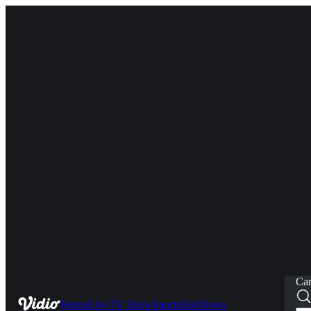
Car
Home
Live
TV Show
Sports
Kids
News