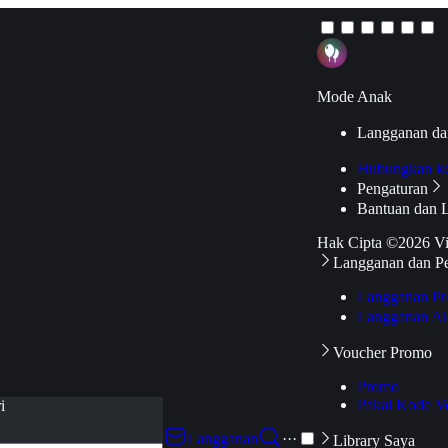
Mode Anak
Langganan da
Hubungkan k
Pengaturan
Bantuan dan 
Hak Cipta ©2026 V
Langganan dan P
Langganan Pr
Langganan Ak
Voucher Promo
Promo
Pakai Kode V
i
Langganan
···
Library Saya