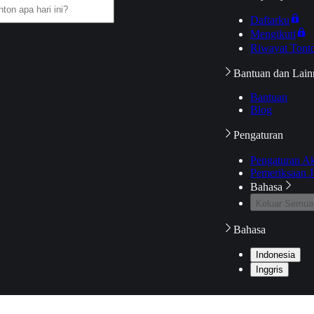
Daftarku
Mengikuti
Riwayat Tont
Bantuan dan Lain
Bantuan
Blog
Pengaturan
Pengaturan A
Pemeriksaan J
Bahasa
Keluar Semua
Bahasa
Indonesia
Inggris