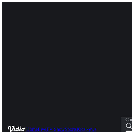
Car
Home
Live
TV Show
Sports
Kids
News