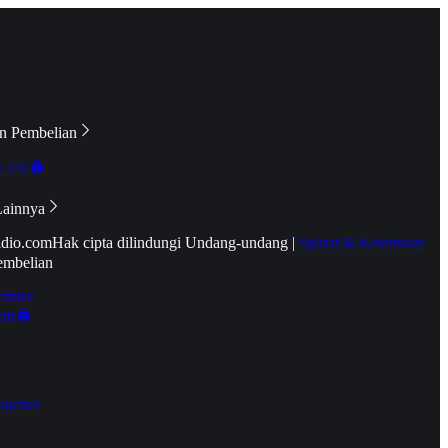
n Pembelian
e TV
Lainnya
idio.com
Hak cipta dilindungi Undang-undang
|
Syarat & Ketentuan
embelian
emier
tif
oucher