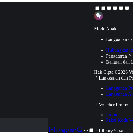
Mode Anak
Langganan da
Hubungkan k
Pengaturan
Bantuan dan 
Hak Cipta ©2026 V
Langganan dan P
Langganan Pr
Langganan Ak
Voucher Promo
Promo
Pakai Kode V
i
Langganan
···
Library Saya