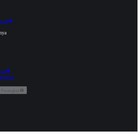
onan
nya
kun
aringan
 Perangkat