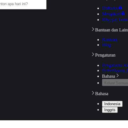
Daftarku
Mengikuti
Riwayat Tont
Bantuan dan Lain
Bantuan
Blog
Pengaturan
Pengaturan A
Pemeriksaan J
Bahasa
Keluar Semua
Bahasa
Indonesia
Inggris