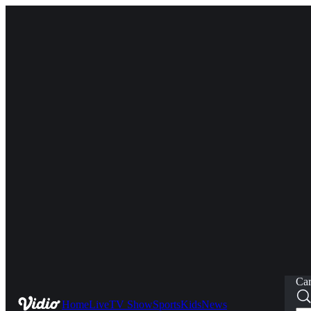
Car
Home
Live
TV Show
Sports
Kids
News