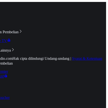
n Pembelian
e TV
Lainnya
idio.com
Hak cipta dilindungi Undang-undang
|
Syarat & Ketentuan
embelian
emier
tif
oucher