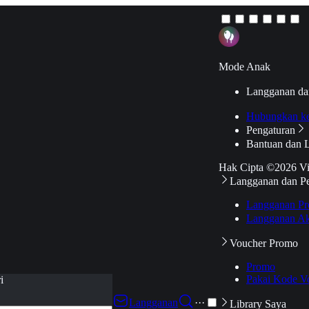
Mode Anak
Langganan da
Hubungkan k
Pengaturan
Bantuan dan 
Hak Cipta ©2026 V
Langganan dan P
Langganan Pr
Langganan Ak
Voucher Promo
Promo
Pakai Kode V
i
Langganan
···
Library Saya