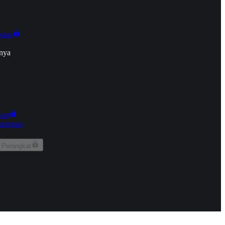
onan
nya
kun
aringan
 Perangkat