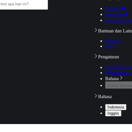
Daftarku
Mengikuti
Riwayat Tont
Bantuan dan Lain
Bantuan
Blog
Pengaturan
Pengaturan A
Pemeriksaan J
Bahasa
Keluar Semua
Bahasa
Indonesia
Inggris