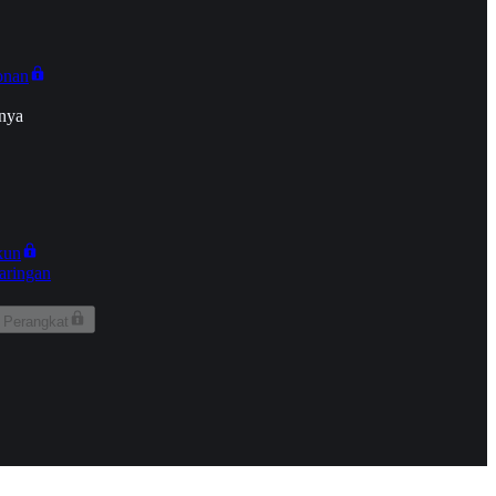
onan
nya
kun
aringan
 Perangkat