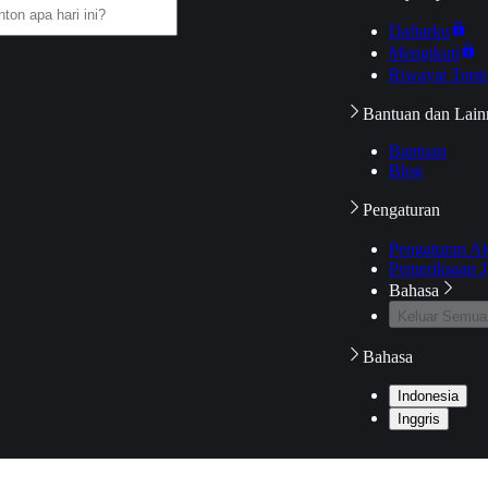
Daftarku
Mengikuti
Riwayat Tont
Bantuan dan Lain
Bantuan
Blog
Pengaturan
Pengaturan A
Pemeriksaan J
Bahasa
Keluar Semua
Bahasa
Indonesia
Inggris