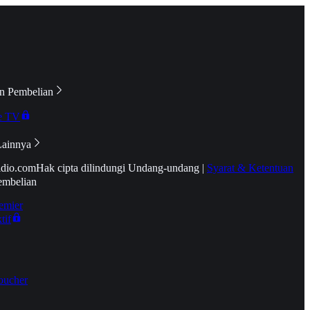
n Pembelian
e TV
Lainnya
idio.com
Hak cipta dilindungi Undang-undang
|
Syarat & Ketentuan
embelian
emier
tif
oucher