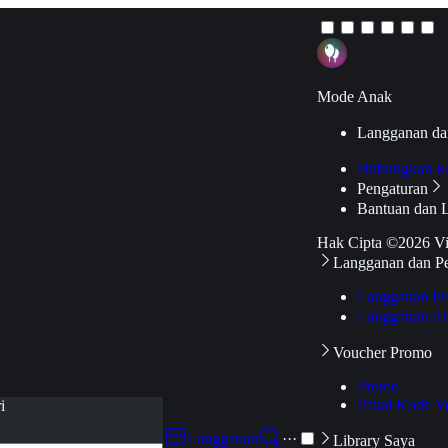
Mode Anak
Langganan da
Hubungkan k
Pengaturan
Bantuan dan 
Hak Cipta ©2026 V
Langganan dan P
Langganan Pr
Langganan Ak
Voucher Promo
Promo
Pakai Kode V
i
Langganan
···
Library Saya