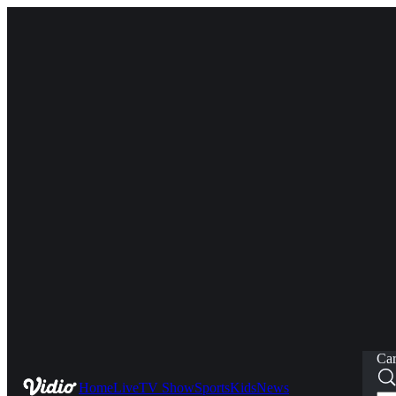
Car
Home
Live
TV Show
Sports
Kids
News