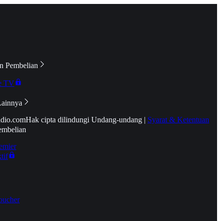
n Pembelian
e TV
Lainnya
idio.com
Hak cipta dilindungi Undang-undang
|
Syarat & Ketentuan
embelian
emier
tif
oucher