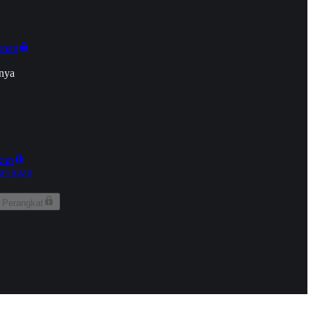
onan
nya
kun
aringan
 Perangkat