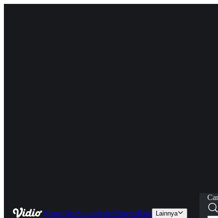
Car
Home
Live
Sports
Series
Movies
Kids
Lainnya