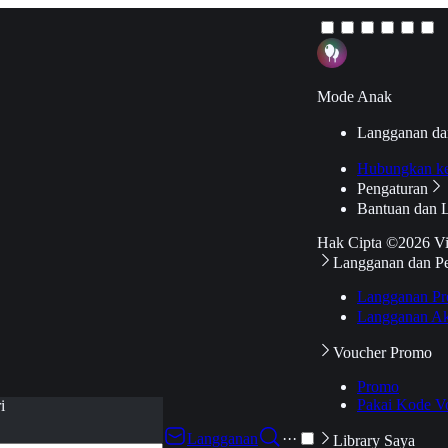
Mode Anak
Langganan da
Hubungkan k
Pengaturan
Bantuan dan 
Hak Cipta ©2026 V
Langganan dan P
Langganan Pr
Langganan Ak
Voucher Promo
Promo
Pakai Kode V
i
Langganan
···
Library Saya