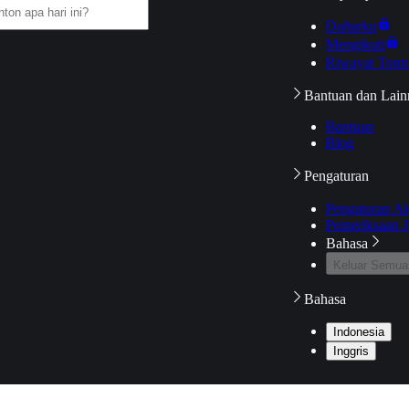
Daftarku
Mengikuti
Riwayat Tont
Bantuan dan Lain
Bantuan
Blog
Pengaturan
Pengaturan A
Pemeriksaan J
Bahasa
Keluar Semua
Bahasa
Indonesia
Inggris