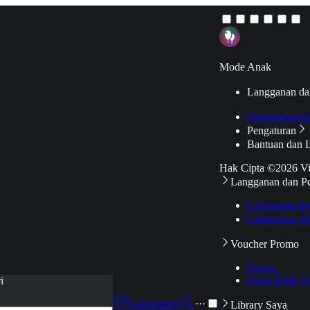
Mode Anak
Langganan da
Hubungkan k
Pengaturan
Bantuan dan 
Hak Cipta ©2026 V
Langganan dan P
Langganan Pr
Langganan Ak
Voucher Promo
Promo
Pakai Kode V
i
Langganan
···
Library Saya