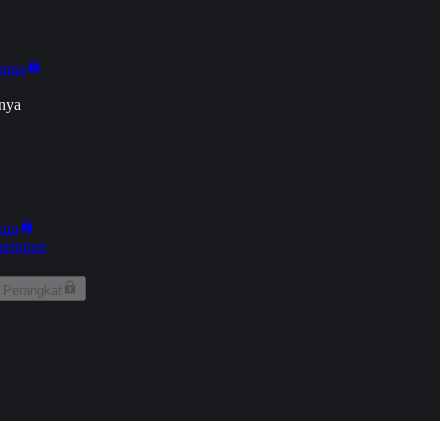
onan
nya
kun
aringan
 Perangkat