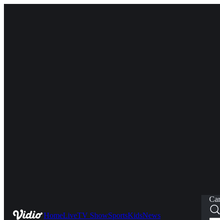
Car
Home
Live
TV Show
Sports
Kids
News