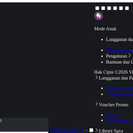
Mode Anak
Langganan da
Hubungkan k
Pengaturan
Bantuan dan 
Hak Cipta ©2026 V
Langganan dan P
Langganan Pr
Langganan Ak
Voucher Promo
Promo
Pakai Kode V
i
Langganan
···
Library Saya