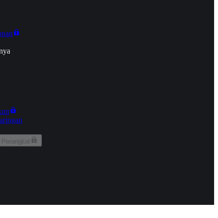
onan
nya
kun
aringan
 Perangkat