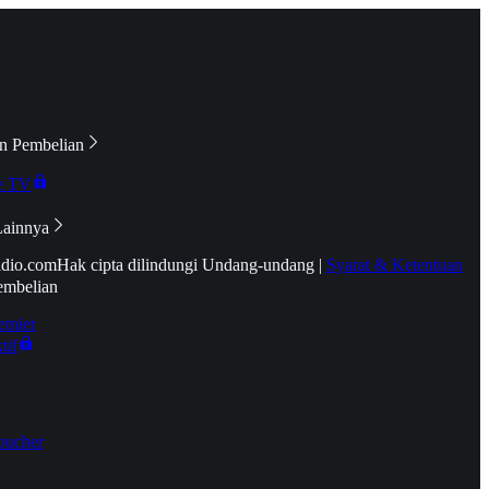
n Pembelian
e TV
Lainnya
idio.com
Hak cipta dilindungi Undang-undang
|
Syarat & Ketentuan
embelian
emier
tif
oucher