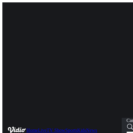
Car
Home
Live
TV Show
Sports
Kids
News