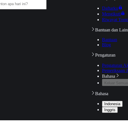
Daftarku
Mengikuti
Riwayat Tont
Bantuan dan Lain
Bantuan
Blog
Pengaturan
Pengaturan A
Pemeriksaan J
Bahasa
Keluar Semua
Bahasa
Indonesia
Inggris