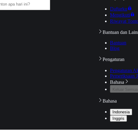
Daftarku
Mengikuti
Riwayat Tont
Bantuan dan Lain
Bantuan
Blog
Pengaturan
Pengaturan A
Pemeriksaan J
Bahasa
Keluar Semua
Bahasa
Indonesia
Inggris