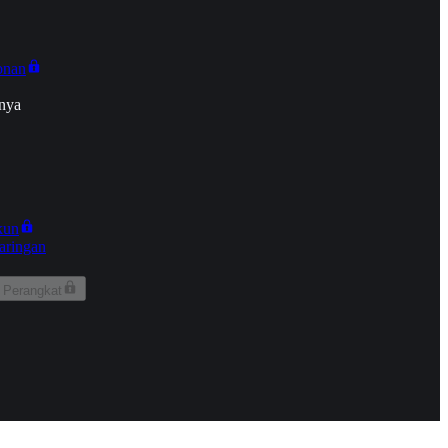
onan
nya
kun
aringan
 Perangkat