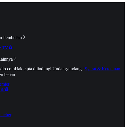
n Pembelian
e TV
Lainnya
idio.com
Hak cipta dilindungi Undang-undang
|
Syarat & Ketentuan
embelian
emier
tif
oucher