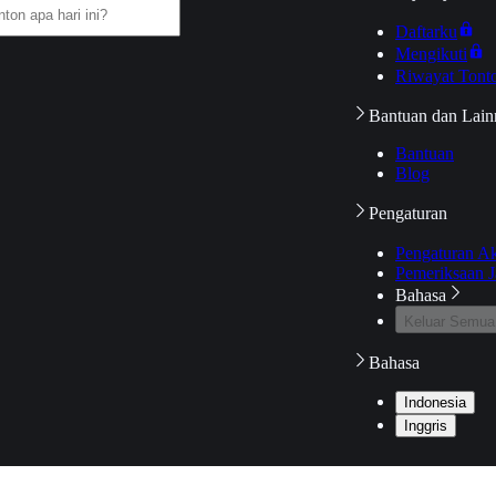
Daftarku
Mengikuti
Riwayat Tont
Bantuan dan Lain
Bantuan
Blog
Pengaturan
Pengaturan A
Pemeriksaan J
Bahasa
Keluar Semua
Bahasa
Indonesia
Inggris