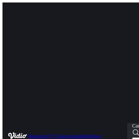
Car
Home
Live
TV Show
Sports
Kids
News