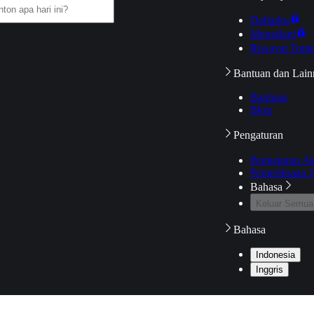
Daftarku
Mengikuti
Riwayat Tont
Bantuan dan Lain
Bantuan
Blog
Pengaturan
Pengaturan A
Pemeriksaan J
Bahasa
Keluar Semua
Bahasa
Indonesia
Inggris