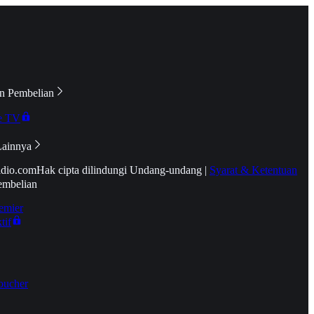
n Pembelian
e TV
Lainnya
idio.com
Hak cipta dilindungi Undang-undang
|
Syarat & Ketentuan
embelian
emier
tif
oucher