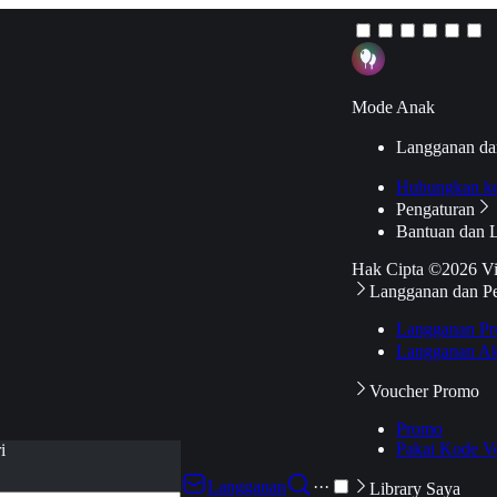
Mode Anak
Langganan da
Hubungkan k
Pengaturan
Bantuan dan 
Hak Cipta ©2026 V
Langganan dan P
Langganan Pr
Langganan Ak
Voucher Promo
Promo
Pakai Kode V
i
Langganan
···
Library Saya