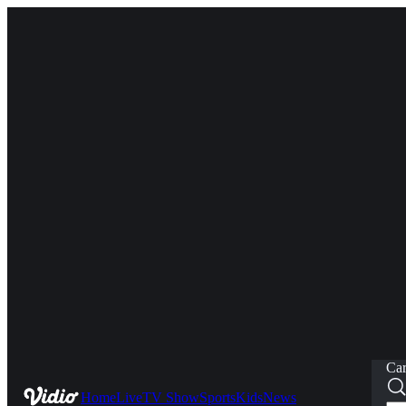
Car
Home
Live
TV Show
Sports
Kids
News