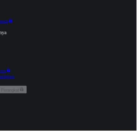
onan
nya
kun
aringan
 Perangkat