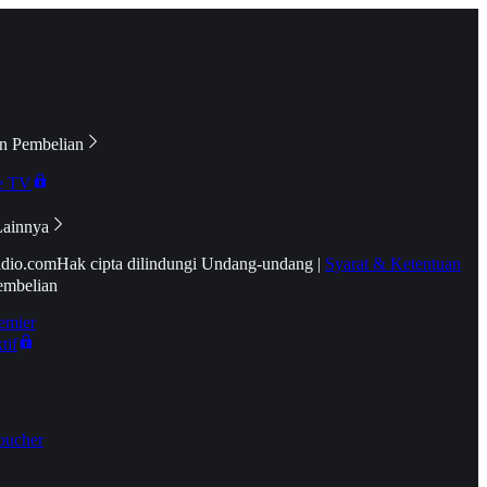
n Pembelian
e TV
Lainnya
idio.com
Hak cipta dilindungi Undang-undang
|
Syarat & Ketentuan
embelian
emier
tif
oucher