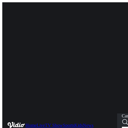
Car
Home
Live
TV Show
Sports
Kids
News