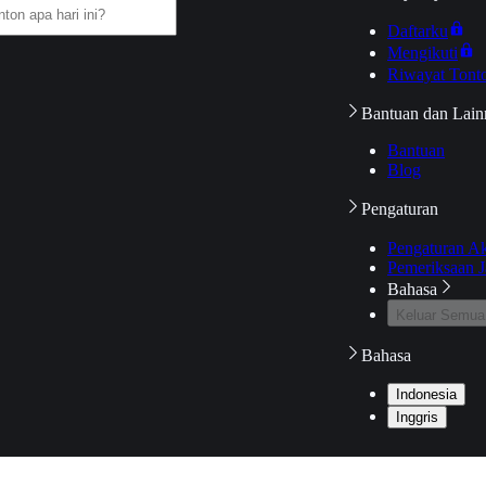
Daftarku
Mengikuti
Riwayat Tont
Bantuan dan Lain
Bantuan
Blog
Pengaturan
Pengaturan A
Pemeriksaan J
Bahasa
Keluar Semua
Bahasa
Indonesia
Inggris