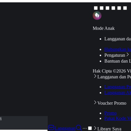
Mode Anak
Langganan da
Hubungkan k
Pengaturan
Bantuan dan 
Hak Cipta ©2026 V
Langganan dan P
Langganan Pr
Langganan Ak
Voucher Promo
Promo
Pakai Kode V
i
Langganan
···
Library Saya