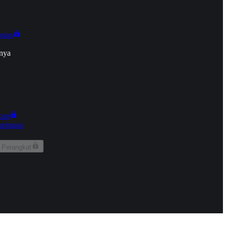
onan
nya
kun
aringan
 Perangkat