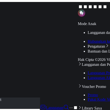
Mode Anak
Langganan da
Hubungkan k
Pengaturan
Bantuan dan 
Hak Cipta ©2026 V
Langganan dan P
Langganan Pr
Langganan Ak
Voucher Promo
Promo
Pakai Kode V
i
Langganan
···
Library Saya