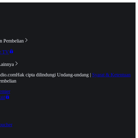
n Pembelian
e TV
Lainnya
idio.com
Hak cipta dilindungi Undang-undang
|
Syarat & Ketentuan
embelian
emier
tif
oucher