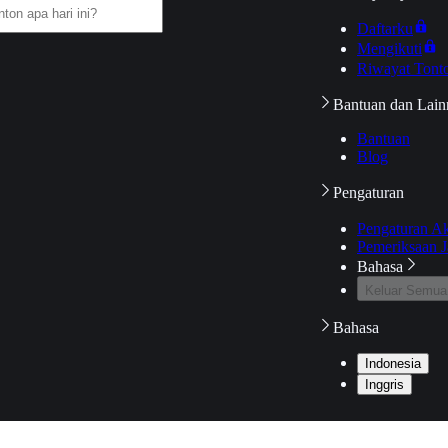
Daftarku
Mengikuti
Riwayat Tont
Bantuan dan Lain
Bantuan
Blog
Pengaturan
Pengaturan A
Pemeriksaan J
Bahasa
Keluar Semua
Bahasa
Indonesia
Inggris