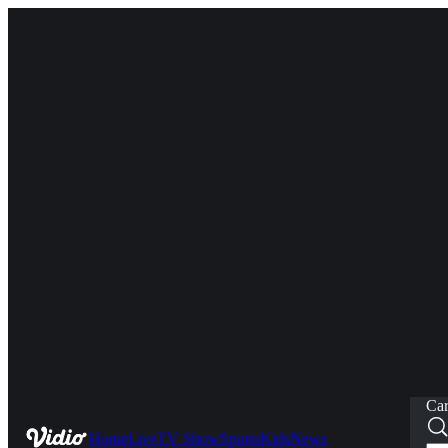
Car
Home
Live
TV Show
Sports
Kids
News