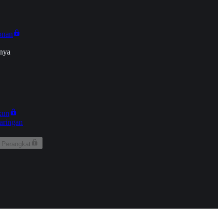
onan
nya
kun
aringan
 Perangkat