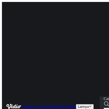
Car
Home
Live
Sports
Series
Movies
Kids
Lainnya