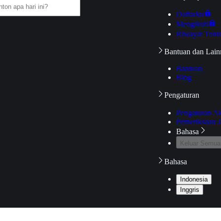
Daftarku
Mengikuti
Riwayat Tont
Bantuan dan Lain
Bantuan
Blog
Pengaturan
Pengaturan A
Pemeriksaan J
Bahasa
Keluar Semua
Bahasa
Indonesia
Inggris