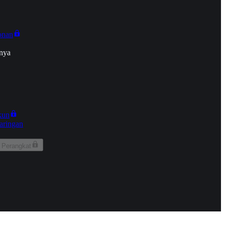
onan
nya
kun
aringan
 Perangkat