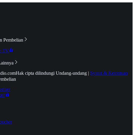
n Pembelian
e TV
Lainnya
idio.com
Hak cipta dilindungi Undang-undang
|
Syarat & Ketentuan
embelian
emier
tif
oucher