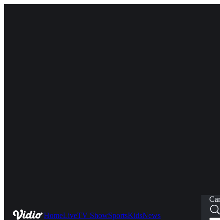
Car
Home
Live
TV Show
Sports
Kids
News