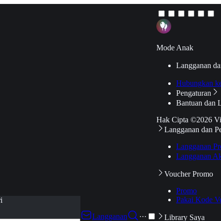
Mode Anak
Langganan da
Hubungkan k
Pengaturan
Bantuan dan 
Hak Cipta ©2026 V
Langganan dan P
Langganan Pr
Langganan Ak
Voucher Promo
Promo
Pakai Kode V
i
Langganan
···
Library Saya