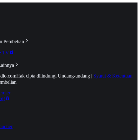
n Pembelian
e TV
Lainnya
idio.com
Hak cipta dilindungi Undang-undang
|
Syarat & Ketentuan
embelian
emier
tif
oucher