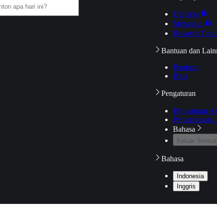
Daftarku
Mengikuti
Riwayat Tont
Bantuan dan Lain
Bantuan
Blog
Pengaturan
Pengaturan A
Pemeriksaan J
Bahasa
Keluar Semua
Bahasa
Indonesia
Inggris