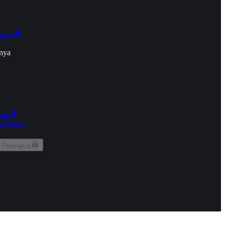
onan
nya
kun
aringan
 Perangkat