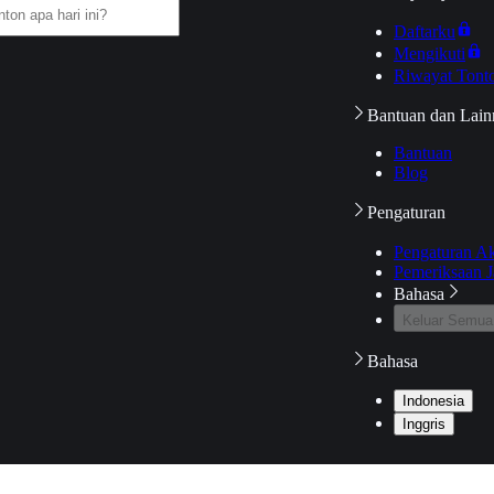
Daftarku
Mengikuti
Riwayat Tont
Bantuan dan Lain
Bantuan
Blog
Pengaturan
Pengaturan A
Pemeriksaan J
Bahasa
Keluar Semua
Bahasa
Indonesia
Inggris