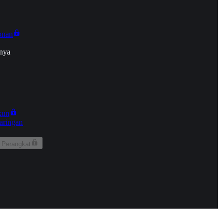
onan
nya
kun
aringan
 Perangkat