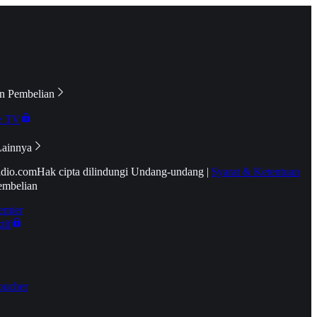
n Pembelian
e TV
Lainnya
idio.com
Hak cipta dilindungi Undang-undang
|
Syarat & Ketentuan
embelian
emier
tif
oucher