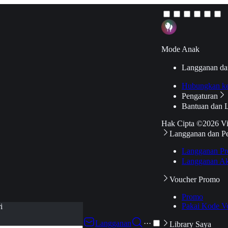
Mode Anak
Langganan da
Hubungkan k
Pengaturan
Bantuan dan 
Hak Cipta ©2026 V
Langganan dan P
Langganan Pr
Langganan Ak
Voucher Promo
Promo
Pakai Kode V
i
Langganan
···
Library Saya