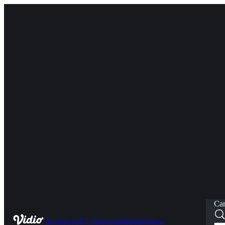
Car
Home
Live
TV Show
Sports
Kids
News