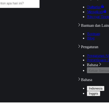
Daftarku
Mengikuti
Riwayat Tont
Bantuan dan Lain
Bantuan
Blog
Pengaturan
Pengaturan A
Pemeriksaan J
Bahasa
Keluar Semua
Bahasa
Indonesia
Inggris