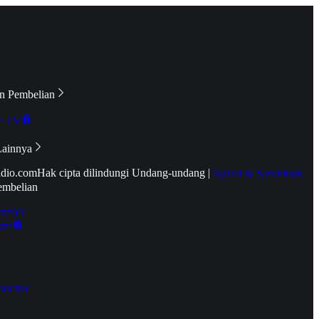
n Pembelian
e TV
Lainnya
idio.com
Hak cipta dilindungi Undang-undang
|
Syarat & Ketentuan
embelian
emier
tif
oucher