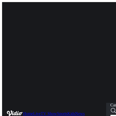
Car
Home
Live
TV Show
Sports
Kids
News