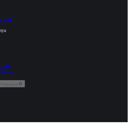
onan
nya
kun
aringan
 Perangkat