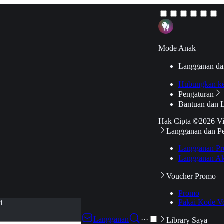
Mode Anak
Langganan da
Hubungkan k
Pengaturan
Bantuan dan 
Hak Cipta ©2026 V
Langganan dan P
Langganan Pr
Langganan Ak
Voucher Promo
Promo
Pakai Kode V
i
Langganan
···
Library Saya