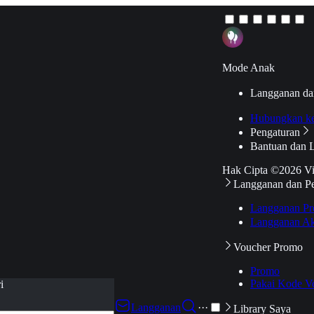
Mode Anak
Langganan da
Hubungkan k
Pengaturan
Bantuan dan 
Hak Cipta ©2026 V
Langganan dan P
Langganan Pr
Langganan Ak
Voucher Promo
Promo
Pakai Kode V
i
Langganan
···
Library Saya