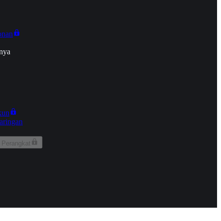
onan
nya
kun
aringan
 Perangkat