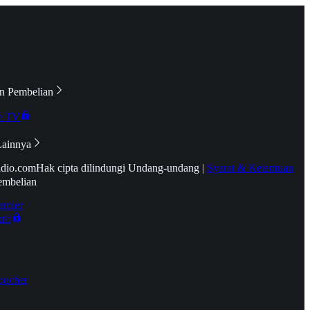
n Pembelian
e TV
Lainnya
idio.com
Hak cipta dilindungi Undang-undang
|
Syarat & Ketentuan
embelian
emier
tif
oucher