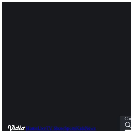
Car
Home
Live
TV Show
Sports
Kids
News