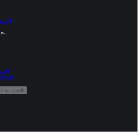
onan
nya
kun
aringan
 Perangkat