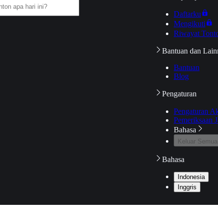
Daftarku
Mengikuti
Riwayat Tont
Bantuan dan Lain
Bantuan
Blog
Pengaturan
Pengaturan A
Pemeriksaan J
Bahasa
Keluar Semua
Bahasa
Indonesia
Inggris