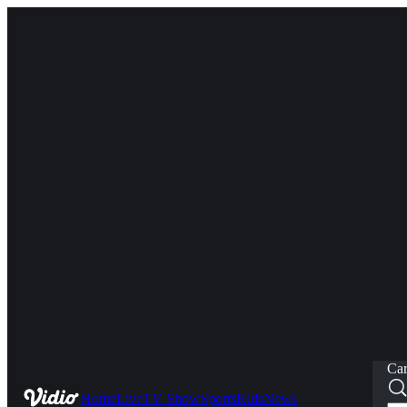
Car
Home
Live
TV Show
Sports
Kids
News