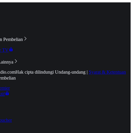
n Pembelian
e TV
Lainnya
idio.com
Hak cipta dilindungi Undang-undang
|
Syarat & Ketentuan
embelian
emier
tif
oucher