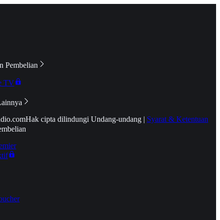
n Pembelian
e TV
Lainnya
idio.com
Hak cipta dilindungi Undang-undang
|
Syarat & Ketentuan
embelian
emier
tif
oucher