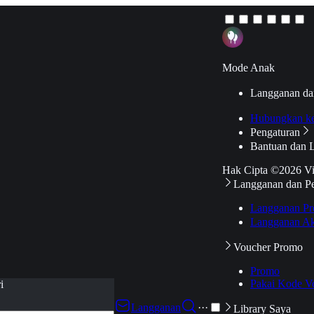
Mode Anak
Langganan da
Hubungkan k
Pengaturan
Bantuan dan 
Hak Cipta ©2026 V
Langganan dan P
Langganan Pr
Langganan Ak
Voucher Promo
Promo
Pakai Kode V
i
Langganan
···
Library Saya