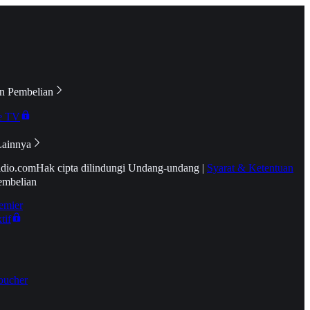
n Pembelian
e TV
Lainnya
idio.com
Hak cipta dilindungi Undang-undang
|
Syarat & Ketentuan
embelian
emier
tif
oucher