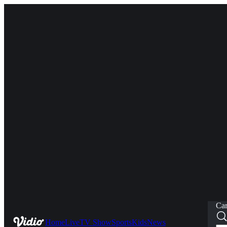
Car
Home
Live
TV Show
Sports
Kids
News