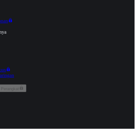
onan
nya
kun
aringan
 Perangkat