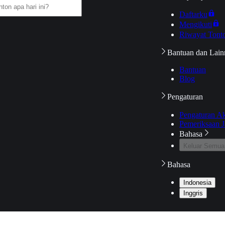
Daftarku
Mengikuti
Riwayat Tont
Bantuan dan Lain
Bantuan
Blog
Pengaturan
Pengaturan A
Pemeriksaan J
Bahasa
Keluar Semua
Bahasa
Indonesia
Inggris