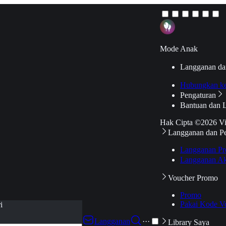
Mode Anak
Langganan da
Hubungkan k
Pengaturan
Bantuan dan 
Hak Cipta ©2026 V
Langganan dan P
Langganan Pr
Langganan Ak
Voucher Promo
Promo
Pakai Kode V
i
Langganan
···
Library Saya