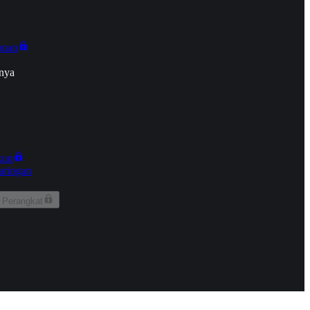
onan
nya
kun
aringan
 Perangkat