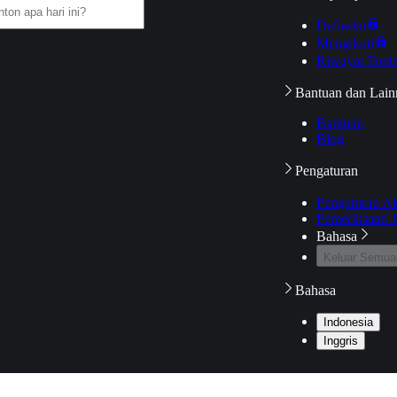
Daftarku
Mengikuti
Riwayat Tont
Bantuan dan Lain
Bantuan
Blog
Pengaturan
Pengaturan A
Pemeriksaan J
Bahasa
Keluar Semua
Bahasa
Indonesia
Inggris