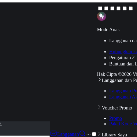
Mode Anak
Langganan da
Hubungkan k
Pengaturan
Bantuan dan 
Hak Cipta ©2026 V
Langganan dan P
Langganan Pr
Langganan Ak
Voucher Promo
Promo
Pakai Kode V
i
Langganan
···
Library Saya