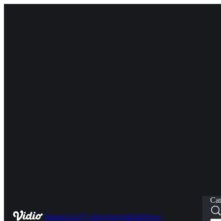
Car
Home
Live
TV Show
Sports
Kids
News