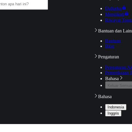
Daftarku
Mengikuti
Riwayat Tont
Bantuan dan Lain
Bantuan
Blog
Pengaturan
Pengaturan A
Pemeriksaan J
Bahasa
Keluar Semua
Bahasa
Indonesia
Inggris