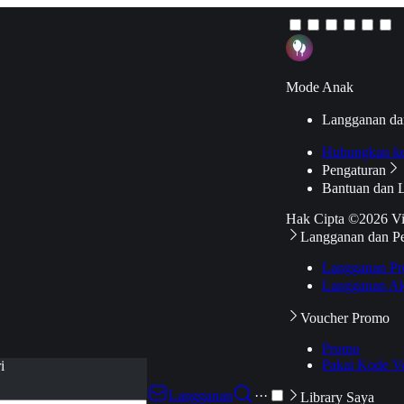
Mode Anak
Langganan da
Hubungkan k
Pengaturan
Bantuan dan 
Hak Cipta ©2026 V
Langganan dan P
Langganan Pr
Langganan Ak
Voucher Promo
Promo
Pakai Kode V
i
Langganan
···
Library Saya