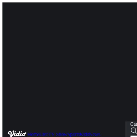
Car
Home
Live
TV Show
Sports
Kids
News