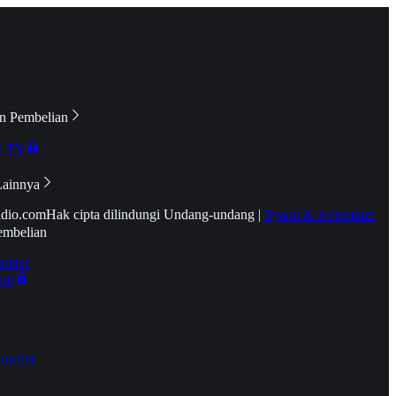
n Pembelian
e TV
Lainnya
idio.com
Hak cipta dilindungi Undang-undang
|
Syarat & Ketentuan
embelian
emier
tif
oucher