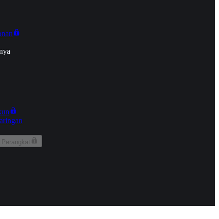
onan
nya
kun
aringan
 Perangkat