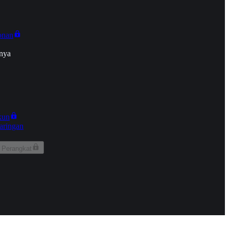
onan
nya
kun
aringan
 Perangkat