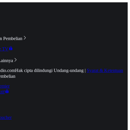
n Pembelian
e TV
Lainnya
idio.com
Hak cipta dilindungi Undang-undang
|
Syarat & Ketentuan
embelian
emier
tif
oucher