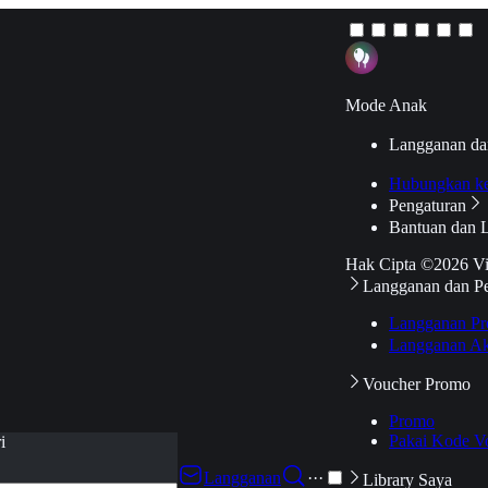
Mode Anak
Langganan da
Hubungkan k
Pengaturan
Bantuan dan 
Hak Cipta ©2026 V
Langganan dan P
Langganan Pr
Langganan Ak
Voucher Promo
Promo
Pakai Kode V
i
Langganan
···
Library Saya