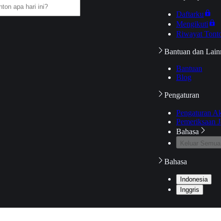
Daftarku
Mengikuti
Riwayat Tont
Bantuan dan Lain
Bantuan
Blog
Pengaturan
Pengaturan A
Pemeriksaan J
Bahasa
Keluar Semua
Bahasa
Indonesia
Inggris