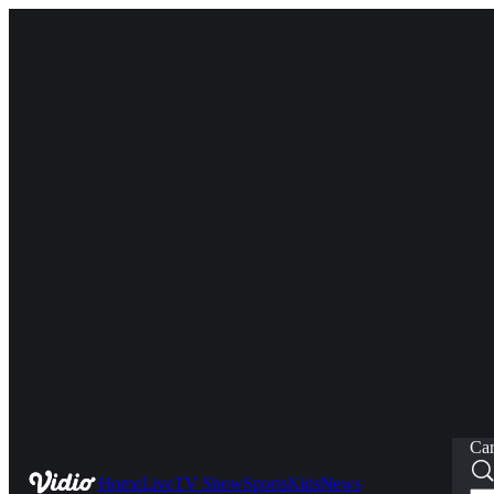
Car
Home
Live
TV Show
Sports
Kids
News