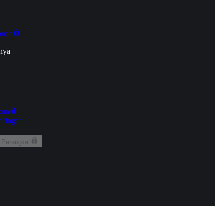
onan
nya
kun
aringan
 Perangkat