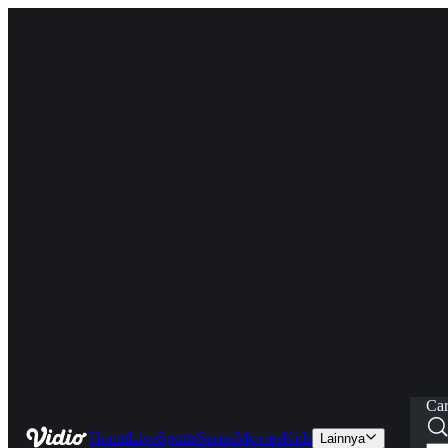
Car
Home
Live
Sports
Series
Movies
Kids
Lainnya