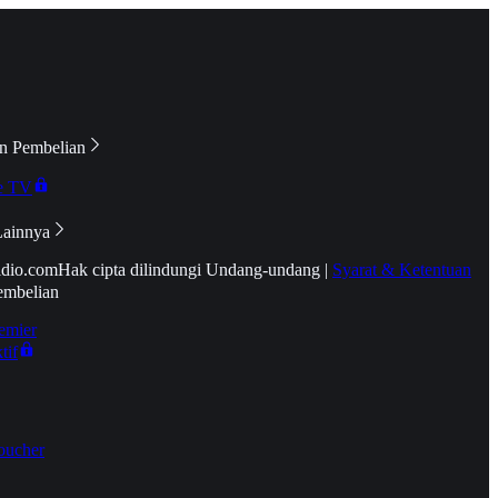
n Pembelian
e TV
Lainnya
idio.com
Hak cipta dilindungi Undang-undang
|
Syarat & Ketentuan
embelian
emier
tif
oucher