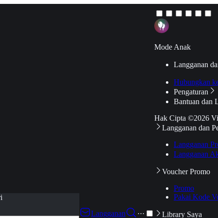
Mode Anak
Langganan da
Hubungkan k
Pengaturan
Bantuan dan 
Hak Cipta ©2026 V
Langganan dan P
Langganan Pr
Langganan Ak
Voucher Promo
Promo
Pakai Kode V
i
Langganan
···
Library Saya