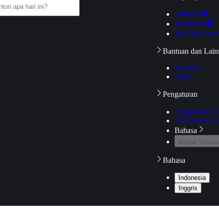
Daftarku
Mengikuti
Riwayat Tont
Bantuan dan Lain
Bantuan
Blog
Pengaturan
Pengaturan A
Pemeriksaan J
Bahasa
Keluar Semua
Bahasa
Indonesia
Inggris