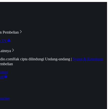
n Pembelian
e TV
Lainnya
idio.com
Hak cipta dilindungi Undang-undang
|
Syarat & Ketentuan
embelian
emier
tif
oucher