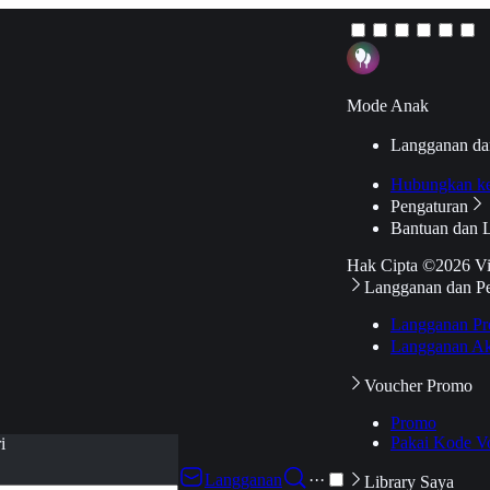
Mode Anak
Langganan da
Hubungkan k
Pengaturan
Bantuan dan 
Hak Cipta ©2026 V
Langganan dan P
Langganan Pr
Langganan Ak
Voucher Promo
Promo
Pakai Kode V
i
Langganan
···
Library Saya