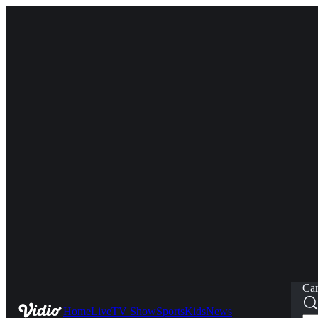
Car
Home
Live
TV Show
Sports
Kids
News