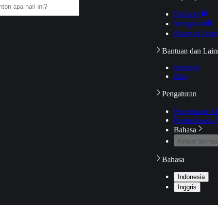
Daftarku
Mengikuti
Riwayat Tont
Bantuan dan Lain
Bantuan
Blog
Pengaturan
Pengaturan A
Pemeriksaan J
Bahasa
Keluar Semua
Bahasa
Indonesia
Inggris