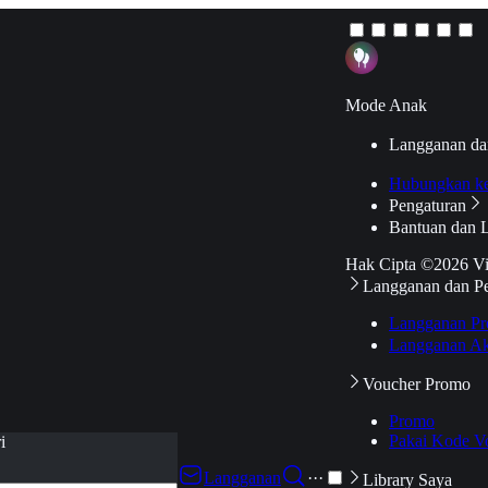
Mode Anak
Langganan da
Hubungkan k
Pengaturan
Bantuan dan 
Hak Cipta ©2026 V
Langganan dan P
Langganan Pr
Langganan Ak
Voucher Promo
Promo
Pakai Kode V
i
Langganan
···
Library Saya