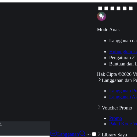
Mode Anak
Langganan da
Hubungkan k
Pengaturan
Bantuan dan 
Hak Cipta ©2026 V
Langganan dan P
Langganan Pr
Langganan Ak
Voucher Promo
Promo
Pakai Kode V
i
Langganan
···
Library Saya