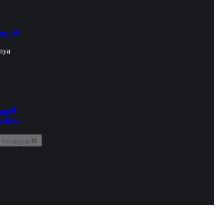
onan
nya
kun
aringan
 Perangkat