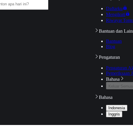
Daftarku
Mengikuti
Riwayat Tont
Bantuan dan Lain
Bantuan
Blog
Pengaturan
Pengaturan A
Pemeriksaan J
Bahasa
Keluar Semua
Bahasa
Indonesia
Inggris