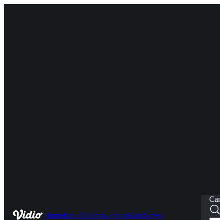
Car
Home
Live
TV Show
Sports
Kids
News