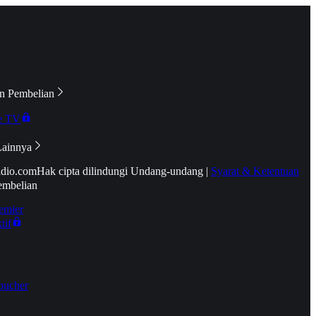
n Pembelian
e TV
Lainnya
idio.com
Hak cipta dilindungi Undang-undang
|
Syarat & Ketentuan
embelian
emier
tif
oucher