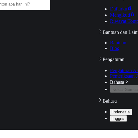
Daftarku
Mengikuti
Riwayat Tont
Bantuan dan Lain
Bantuan
Blog
Pengaturan
Pengaturan A
Pemeriksaan J
Bahasa
Keluar Semua
Bahasa
Indonesia
Inggris