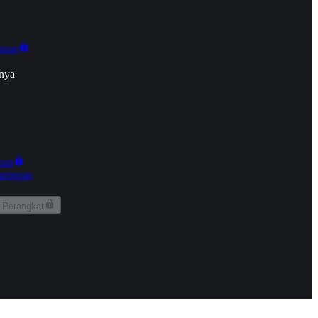
onan
nya
kun
aringan
 Perangkat