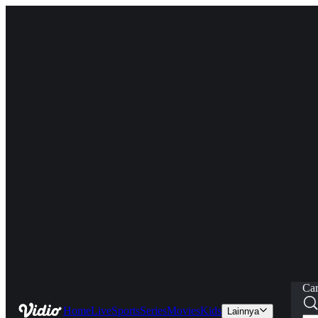
Car
Home
Live
Sports
Series
Movies
Kids
Lainnya