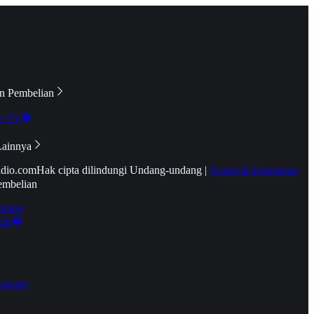
n Pembelian
e TV
Lainnya
idio.com
Hak cipta dilindungi Undang-undang
|
Syarat & Ketentuan
embelian
emier
tif
oucher