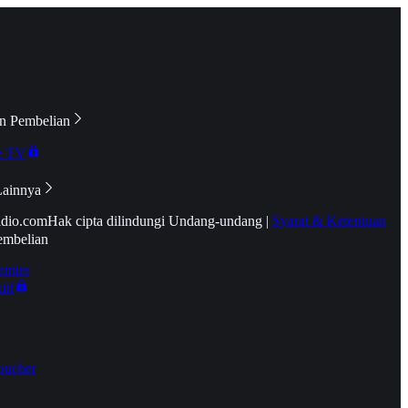
n Pembelian
e TV
Lainnya
idio.com
Hak cipta dilindungi Undang-undang
|
Syarat & Ketentuan
embelian
emier
tif
oucher