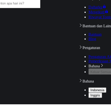
Daftarku
Mengikuti
Riwayat Tont
Bantuan dan Lain
Bantuan
Blog
Pengaturan
Pengaturan A
Pemeriksaan J
Bahasa
Keluar Semua
Bahasa
Indonesia
Inggris