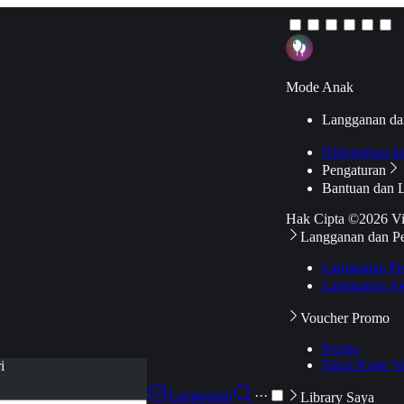
Mode Anak
Langganan da
Hubungkan k
Pengaturan
Bantuan dan 
Hak Cipta ©2026 V
Langganan dan P
Langganan Pr
Langganan Ak
Voucher Promo
Promo
Pakai Kode V
i
Langganan
···
Library Saya