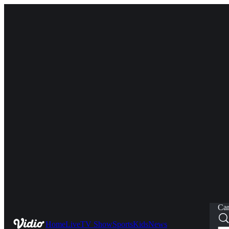
Car
Home
Live
TV Show
Sports
Kids
News