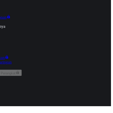
onan
nya
kun
aringan
 Perangkat