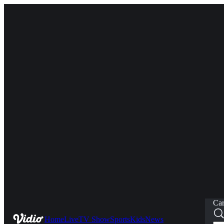
Car
Home
Live
TV Show
Sports
Kids
News