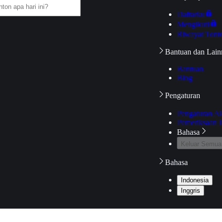
Daftarku
Mengikuti
Riwayat Tont
Bantuan dan Lain
Bantuan
Blog
Pengaturan
Pengaturan A
Pemeriksaan J
Bahasa
Keluar Semua
Bahasa
Indonesia
Inggris