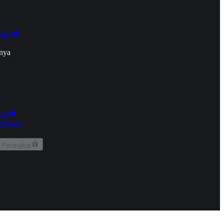
onan
nya
kun
aringan
 Perangkat