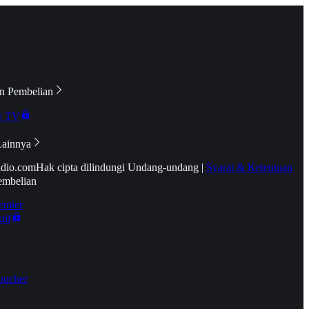
n Pembelian
e TV
Lainnya
idio.com
Hak cipta dilindungi Undang-undang
|
Syarat & Ketentuan
embelian
emier
tif
oucher